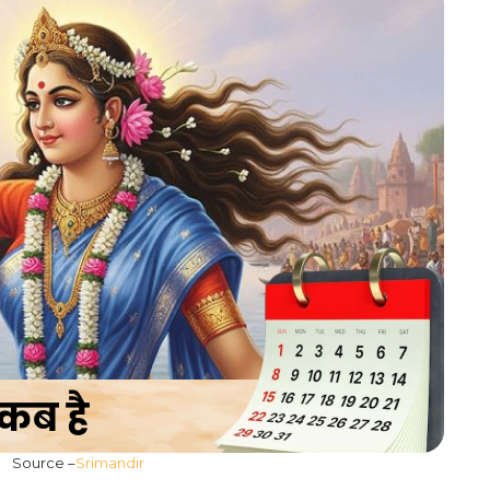
Source –
Srimandir