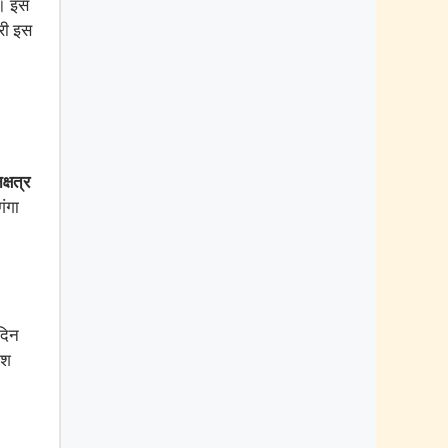
ै। इस
ारी इस
क्षत्र
ंगा
 दिन
ाश