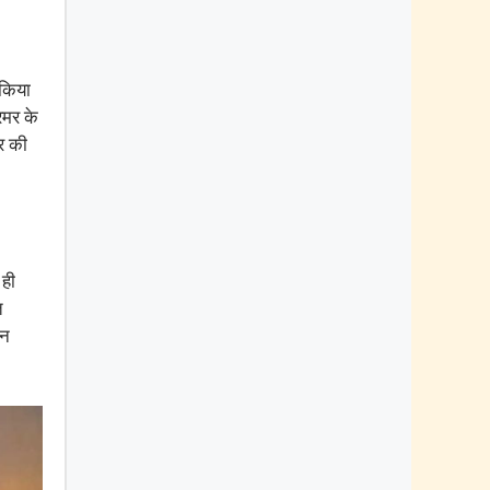
 किया
रमर के
िर की
 ही
ि
लन