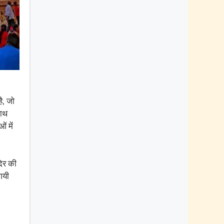
ै, जो
साथ
ं में
दिर की
गयी