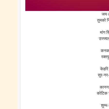
जय अं
तुमको न
मांग 
उज्ज्व
कनक स
रक्तप
केहरि
सुर-नर
कानन 
कोटिक च
शुम्भ