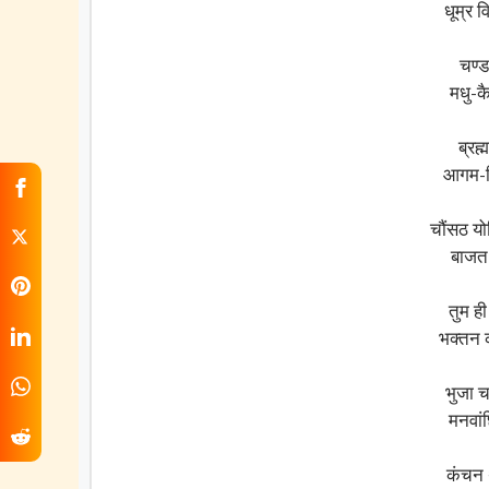
धूम्र 
चण्ड
मधु-क
ब्रह
आगम-न
चौंसठ यो
बाजत 
तुम ह
भक्तन 
भुजा च
मनवां
कंचन 