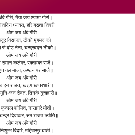
बे गौरी, मैया जय श्यामा गौरी।
िशदिन ध्यावत, हरि ब्रह्मा शिवरी॥
ओम जय अंबे गौरी
सिंदूर विराजत, टीको मृगमद को।
ल से दो‌उ नैना, चन्द्रवदन नीको॥
ओम जय अंबे गौरी
मान कलेवर, रक्ताम्बर राजै।
ुष्प गल माला, कण्ठन पर साजै॥
ओम जय अंबे गौरी
 वाहन राजत, खड्ग खप्परधारी।
-मुनि-जन सेवत, तिनके दुखहारी॥
ओम जय अंबे गौरी
कुण्डल शोभित, नासाग्रे मोती।
न्द्र दिवाकर, सम राजत ज्योति॥
ओम जय अंबे गौरी
-निशुम्भ बिदारे, महिषासुर घाती।