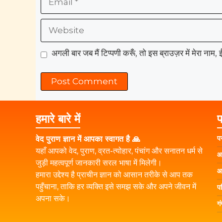
Website
अगली बार जब मैं टिप्पणी करूँ, तो इस ब्राउज़र में मेरा नाम
हमारे बारे में
प
प
वेद पुराण ज्ञान में आपका स्वागत है 🙏
यहाँ आपको वेद, पुराण, व्रत-त्योहार, पंचांग और सनातन धर्म से
आ
जुड़ी महत्वपूर्ण जानकारी सरल भाषा में मिलेगी।
आ
हमारा उद्देश्य है प्राचीन ज्ञान को आसान तरीके से आप तक
पहुँचाना, ताकि हर व्यक्ति इसे समझ सके और अपने जीवन में
प
अपना सके।
ग