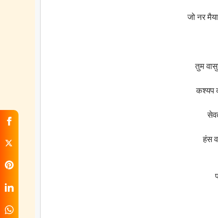
जो नर मैय
तुम वास
कश्यप 
सेव
हंस व
प